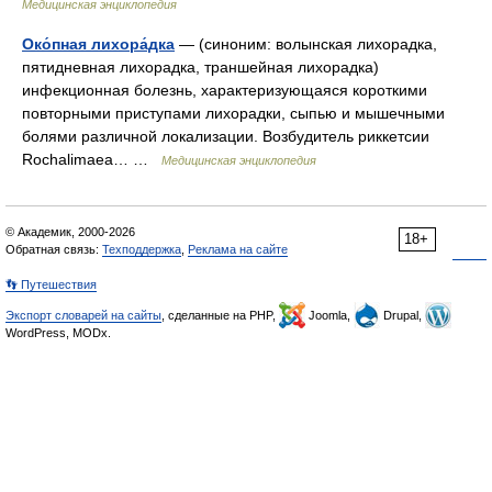
Медицинская энциклопедия
Око́пная лихора́дка
— (синоним: волынская лихорадка,
пятидневная лихорадка, траншейная лихорадка)
инфекционная болезнь, характеризующаяся короткими
повторными приступами лихорадки, сыпью и мышечными
болями различной локализации. Возбудитель риккетсии
Rochalimaea… …
Медицинская энциклопедия
© Академик, 2000-2026
18+
Обратная связь:
Техподдержка
,
Реклама на сайте
👣 Путешествия
Экспорт словарей на сайты
, сделанные на PHP,
Joomla,
Drupal,
WordPress, MODx.