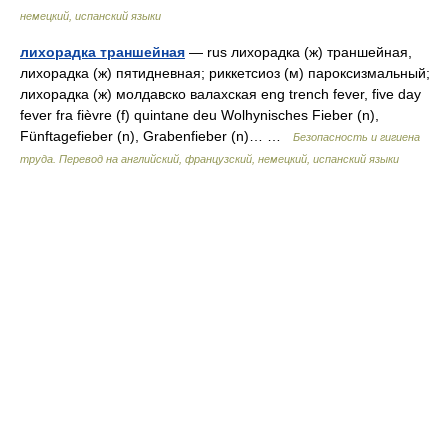
немецкий, испанский языки
лихорадка траншейная
— rus лихорадка (ж) траншейная,
лихорадка (ж) пятидневная; риккетсиоз (м) пароксизмальный;
лихорадка (ж) молдавско валахская eng trench fever, five day
fever fra fièvre (f) quintane deu Wolhynisches Fieber (n),
Fünftagefieber (n), Grabenfieber (n)… …
Безопасность и гигиена
труда. Перевод на английский, французский, немецкий, испанский языки