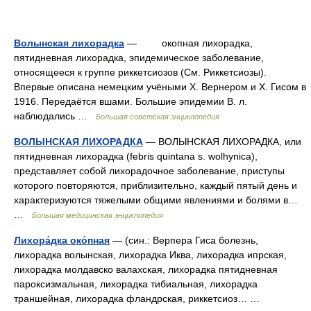
Волынская лихорадка
— окопная лихорадка,
пятидневная лихорадка, эпидемическое заболевание,
относящееся к группе риккетсиозов (См. Риккетсиозы).
Впервые описана немецким учёными Х. Вернером и Х. Гисом в
1916. Передаётся вшами. Большие эпидемии В. л.
наблюдались …
Большая советская энциклопедия
ВОЛЫНСКАЯ ЛИХОРАДКА
— ВОЛЫНСКАЯ ЛИХОРАДКА, или
пятидневная лихорадка (febris quintana s. wolhynica),
представляет собой лихорадочное заболевание, приступы
которого повторяются, приблизительно, каждый пятый день и
характеризуются тяжелыми общими явлениями и болями в…
…
Большая медицинская энциклопедия
Лихора́дка око́пная
— (син.: Верпера Гиса болезнь,
лихорадка волынская, лихорадка Иква, лихорадка ипрская,
лихорадка молдавско валахская, лихорадка пятидневная
пароксизмальная, лихорадка тибиальная, лихорадка
траншейная, лихорадка фландрская, риккетсиоз… …