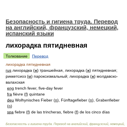
Безопасность и гигиена труда. Перевод
на английский, французский, немецкий,
испанский языки
лихорадка пятидневная
Толкование
Перевод
лихорадка пятидневная
rus
лихорадка (
ж
) траншейная, лихорадка (
ж
) пятидневная;
риккетсиоз (
м
) пароксизмальный; лихорадка (
ж
) молдавско-
валахская
eng
trench fever, five-day fever
fra
fièvre (
f
) quintane
deu
Wolhynisches Fieber (
n
), Fünftagefieber (
n
), Grabenfieber
(
n
)
spa
fiebre (
f
) de las trincheras, fiebre (
f
) de los cinco días
Безопасность и гигиена труда. Перевод на английский, французский, немецкий,