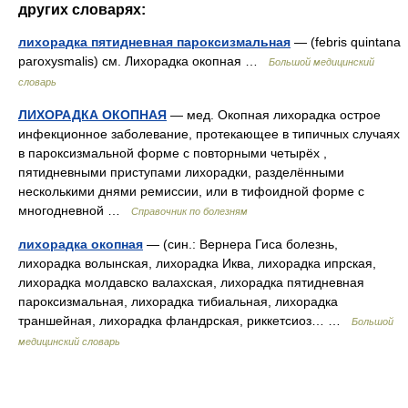
других словарях:
лихорадка пятидневная пароксизмальная
— (febris quintana
paroxysmalis) см. Лихорадка окопная …
Большой медицинский
словарь
ЛИХОРАДКА ОКОПНАЯ
— мед. Окопная лихорадка острое
инфекционное заболевание, протекающее в типичных случаях
в пароксизмальной форме с повторными четырёх ,
пятидневными приступами лихорадки, разделёнными
несколькими днями ремиссии, или в тифоидной форме с
многодневной …
Справочник по болезням
лихорадка окопная
— (син.: Вернера Гиса болезнь,
лихорадка волынская, лихорадка Иква, лихорадка ипрская,
лихорадка молдавско валахская, лихорадка пятидневная
пароксизмальная, лихорадка тибиальная, лихорадка
траншейная, лихорадка фландрская, риккетсиоз… …
Большой
медицинский словарь