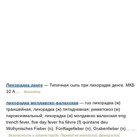
Лихорадка денге
— Типичная сыпь при лихорадке денге. МКБ
10 A …
Википедия
лихорадка молдавско-валахская
— rus лихорадка (ж)
траншейная, лихорадка (ж) пятидневная; риккетсиоз (м)
пароксизмальный; лихорадка (ж) молдавско валахская eng
trench fever, five day fever fra fièvre (f) quintane deu
Wolhynisches Fieber (n), Fünftagefieber (n), Grabenfieber (n)… …
Безопасность и гигиена труда. Перевод на английский, французский,